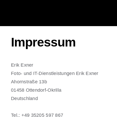
Zum
Inhalt
springen
Impressum
Erik Exner
Foto- und IT-Dienstleistungen Erik Exner
Ahornstraße 13b
01458 Ottendorf-Okrilla
Deutschland
Tel.: +49 35205 597 867