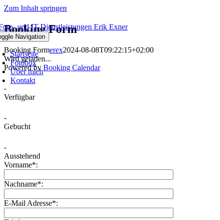
Zum Inhalt springen
Booking Form
oggle Navigation
Booking Form
erex
2024-08-08T09:22:15+02:00
Startseite
Wird geladen...
Fotobox
Powered by
Booking Calendar
Über mich
Kontakt
-
Verfügbar
-
Gebucht
-
Ausstehend
Vorname*:
Nachname*:
E-Mail Adresse*: